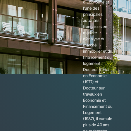
d’Économie et
l’une des
principales
autorités
françaises en
matière
d’analyse du
marché
immobilier et du
financement du
logement.
Docteur d’État
en Économie
(1977) et
Docteur sur
travaux en
Économie et
Financement du
Logement
(1987), il cumule
plus de 40 ans
de recherche