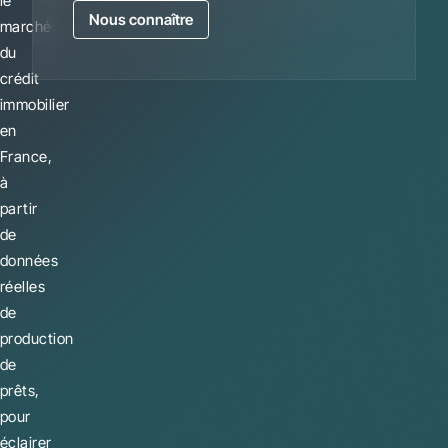
le
Nous connaître
marché
du
crédit
immobilier
en
France,
à
partir
de
données
réelles
de
production
de
prêts,
pour
éclairer