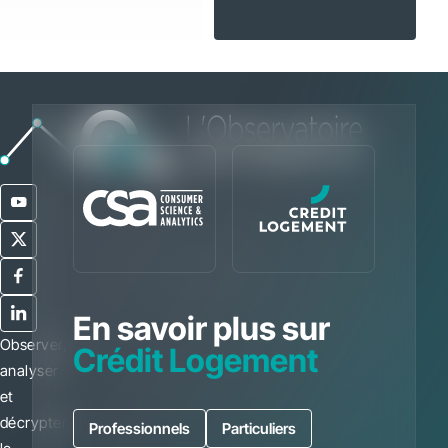
En savoir plus sur
Observer,
Crédit Logement
analyser
et
décrypter
Professionnels
Particuliers