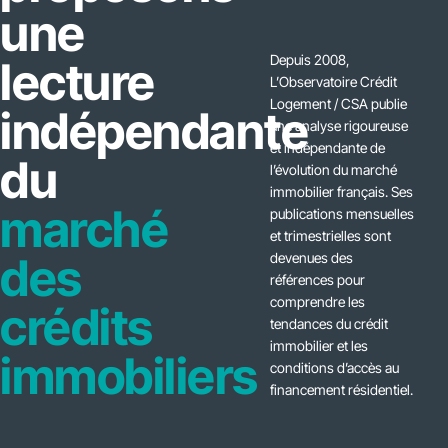
une
Depuis 2008,
lecture
L’Observatoire Crédit
Logement / CSA publie
indépendante
une analyse rigoureuse
et indépendante de
du
l’évolution du marché
immobilier français. Ses
marché
publications mensuelles
et trimestrielles sont
des
devenues des
références pour
comprendre les
crédits
tendances du crédit
immobilier et les
immobiliers
conditions d’accès au
financement résidentiel.