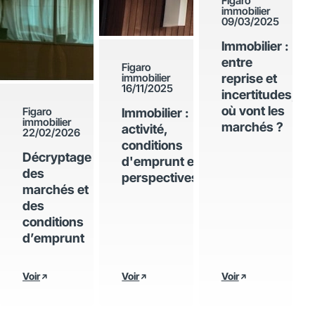
Figaro
immobilier
09/03/2025
Immobilier :
entre
Figaro
immobilier
reprise et
16/11/2025
incertitudes,
où vont les
Figaro
Immobilier :
immobilier
marchés ?
activité,
22/02/2026
conditions
Décryptage
d'emprunt et
des
perspectives
marchés et
des
conditions
d’emprunt
Voir
Voir
Voir