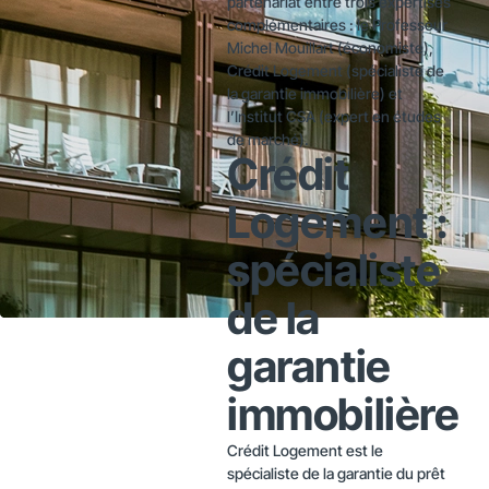
partenariat entre trois expertises
complémentaires : le Professeur
Michel Mouillart (économiste),
Crédit Logement (spécialiste de
la garantie immobilière) et
l’Institut CSA (expert en études
de marché).
Crédit
Logement :
spécialiste
de la
garantie
immobilière
Crédit Logement est le
spécialiste de la garantie du prêt