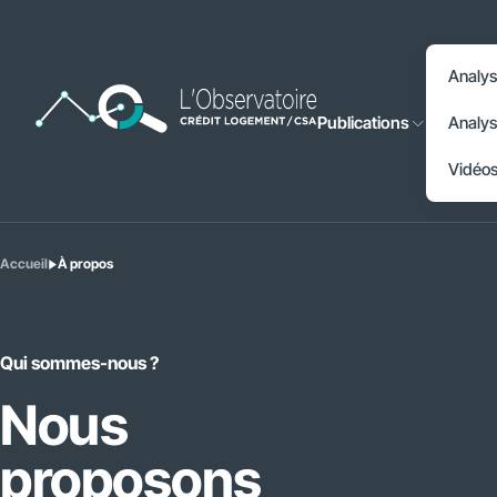
Accéder à l'en-tête
Analys
Accéder au contenu principal
Publications
Analys
Accéder au pied de page
Vidéo
Accueil
À propos
Vous
êtes
ici
:
Qui sommes-nous ?
Nous
proposons