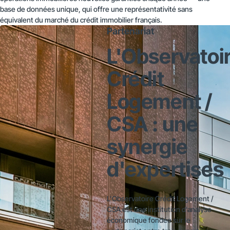
base de données unique, qui offre une représentativité sans
équivalent du marché du crédit immobilier français.
Partenariat
L'Observatoi
Crédit
Logement /
CSA : une
synergie
d'expertises
L’Observatoire Crédit Logement /
CSA est une institution d’analyse
économique fondée sur le