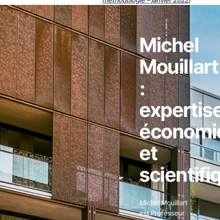
Michel
Mouillart
:
expertis
économi
et
scientifi
Michel Mouillart
est Professeur