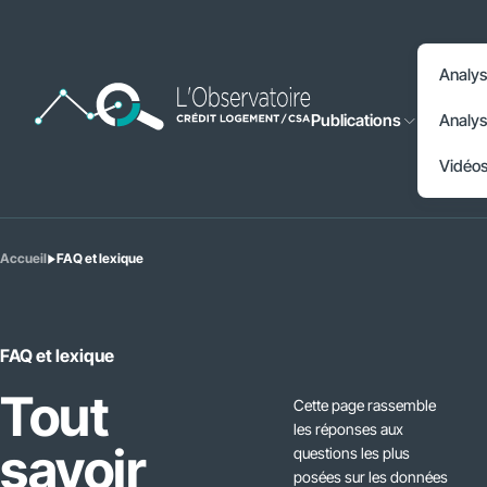
Accéder à l'en-tête
Analys
Accéder au contenu principal
Publications
Analys
Accéder au pied de page
Vidéo
Accueil
FAQ et lexique
Vous
êtes
ici
:
FAQ et lexique
Tout
Cette page rassemble
les réponses aux
savoir
questions les plus
posées sur les données