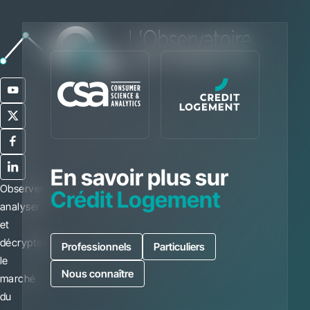
En savoir plus sur
Observer,
Crédit Logement
analyser
et
décrypter
Professionnels
Particuliers
le
Nous connaître
marché
du