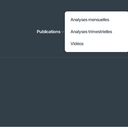
Accéder à l'en-tête
Analyses mensuelles
Accéder au contenu principal
Publications
Analyses trimestrielles
Accéder au pied de page
Vidéos