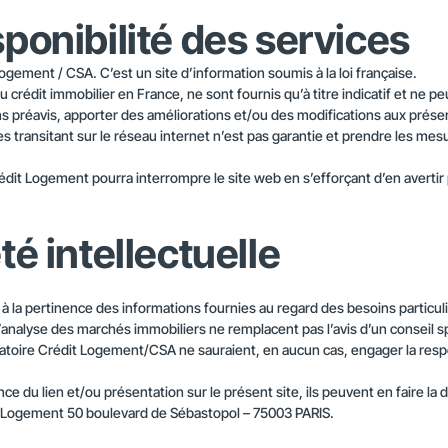
ponibilité des services
gement / CSA. C’est un site d’information soumis à la loi française.
 crédit immobilier en France, ne sont fournis qu’à titre indicatif et ne
s préavis, apporter des améliorations et/ou des modifications aux présent
es transitant sur le réseau internet n’est pas garantie et prendre les m
it Logement pourra interrompre le site web en s’efforçant d’en avertir p
té intellectuelle
a pertinence des informations fournies au regard des besoins particuliers 
 l’analyse des marchés immobiliers ne remplacent pas l’avis d’un conseil sp
ervatoire Crédit Logement/CSA ne sauraient, en aucun cas, engager la res
nce du lien et/ou présentation sur le présent site, ils peuvent en faire la
dit Logement 50 boulevard de Sébastopol – 75003 PARIS.