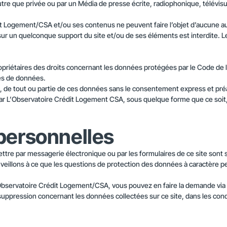
tre que privée ou par un Média de presse écrite, radiophonique, télévisue
it Logement/CSA et/ou ses contenus ne peuvent faire l’objet d’aucune aut
 sur un quelconque support du site et/ou de ses éléments est interdite. 
riétaires des droits concernant les données protégées par le Code de la 
ses de données.
eux, de tout ou partie de ces données sans le consentement express et préa
par L’Observatoire Crédit Logement CSA, sous quelque forme que ce soit
personnelles
ttre par messagerie électronique ou par les formulaires de ce site sont 
veillons à ce que les questions de protection des données à caractère p
Observatoire Crédit Logement/CSA, vous pouvez en faire la demande via
suppression concernant les données collectées sur ce site, dans les condit