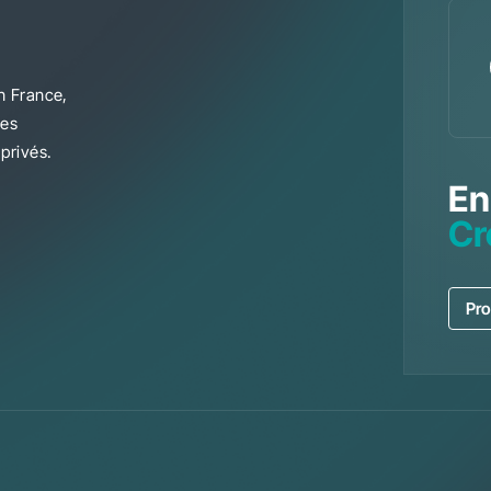
n France,
les
privés.
En
Cr
Pro