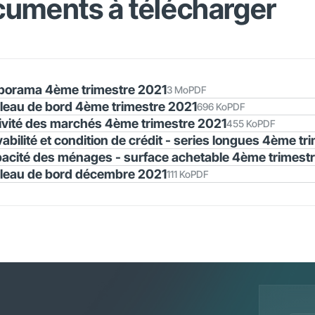
uments à télécharger
porama 4ème trimestre 2021
3 Mo
PDF
leau de bord 4ème trimestre 2021
696 Ko
PDF
ivité des marchés 4ème trimestre 2021
455 Ko
PDF
vabilité et condition de crédit - series longues 4ème t
acité des ménages - surface achetable 4ème trimest
leau de bord décembre 2021
111 Ko
PDF