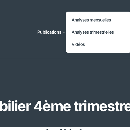
Accéder à l'en-tête
Analyses mensuelles
Accéder au contenu principal
Publications
Analyses trimestrielles
Accéder au pied de page
Vidéos
ilier 4ème trimestr