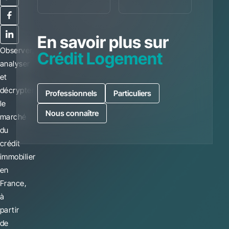
En savoir plus sur
Observer,
Crédit Logement
analyser
et
décrypter
Professionnels
Particuliers
le
Nous connaître
marché
du
crédit
immobilier
en
France,
à
partir
de