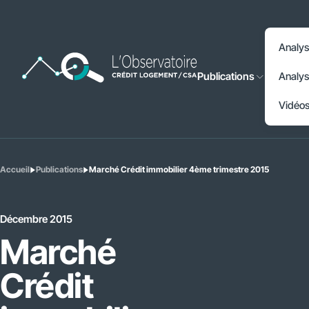
Accéder à l'en-tête
Analys
Accéder au contenu principal
Publications
Analys
Accéder au pied de page
Vidéo
Accueil
Publications
Marché Crédit immobilier 4ème trimestre 2015
Vous
êtes
ici
:
Décembre 2015
Marché
Crédit