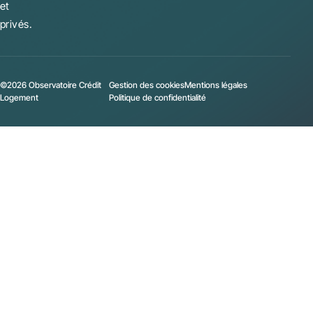
et
privés.
©2026 Observatoire Crédit
Gestion des cookies
Mentions légales
Logement
Politique de confidentialité