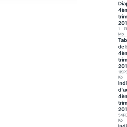
Dia
4è
tri
201
1
P
Mo
Tab
de 
4è
tri
201
119
P
Ko
Ind
d'ac
4è
tri
201
54
P
Ko
Ind