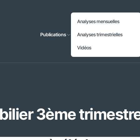
Accéder à l'en-tête
Analyses mensuelles
Accéder au contenu principal
Publications
Analyses trimestrielles
Accéder au pied de page
Vidéos
ilier 3ème trimestr