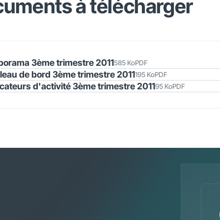
uments à télécharger
porama 3ème trimestre 2011
585 Ko
PDF
leau de bord 3ème trimestre 2011
195 Ko
PDF
icateurs d'activité 3ème trimestre 2011
95 Ko
PDF