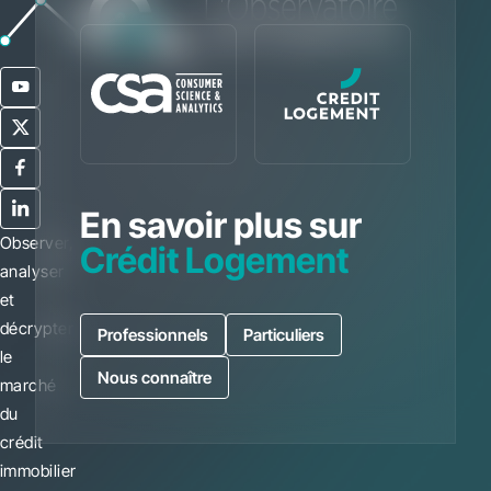
En savoir plus sur
Observer,
Crédit Logement
analyser
et
décrypter
Professionnels
Particuliers
le
Nous connaître
marché
du
crédit
immobilier