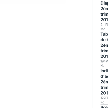
Dia
2è
tri
201
2
P
Mo
Tab
de 
2è
tri
201
194
P
Ko
Ind
d'ac
2è
tri
201
127
P
Ko
Solv