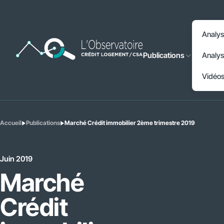
Accéder à l'en-tête
Analys
Accéder au contenu principal
Publications
Analys
Accéder au pied de page
Vidéo
Accueil
Publications
Marché Crédit immobilier 2ème trimestre 2019
Vous
êtes
ici
:
Juin 2019
Marché
Crédit